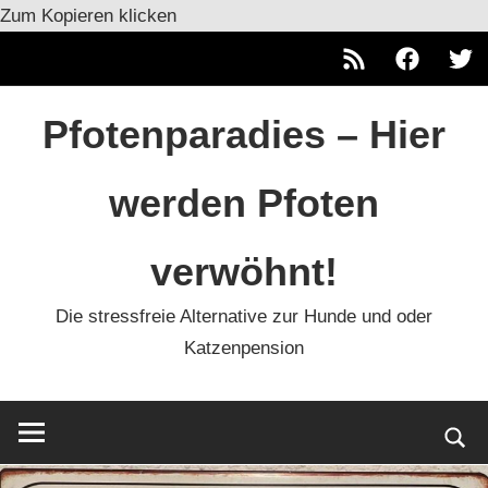
Zum Kopieren klicken
RSS
Facebook
Twitt
Zum
Pfotenparadies – Hier
Inhalt
springen
werden Pfoten
verwöhnt!
Die stressfreie Alternative zur Hunde und oder
Katzenpension
Such