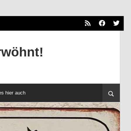
RSS
Facebook
Twitter
rwöhnt!
es hier auch
Suche