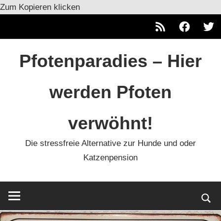
Zum Kopieren klicken
RSS
Facebook
Twitt
Zum
Pfotenparadies – Hier
Inhalt
springen
werden Pfoten
verwöhnt!
Die stressfreie Alternative zur Hunde und oder
Katzenpension
Such