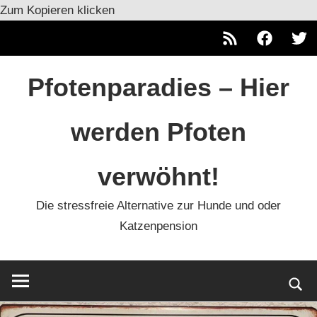
Zum Kopieren klicken
RSS
Facebook
Twitt
Zum
Pfotenparadies – Hier
Inhalt
springen
werden Pfoten
verwöhnt!
Die stressfreie Alternative zur Hunde und oder
Katzenpension
Such