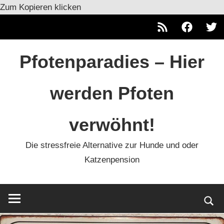
Zum Kopieren klicken
RSS
Facebook
Twitt
Zum
Pfotenparadies – Hier
Inhalt
springen
werden Pfoten
verwöhnt!
Die stressfreie Alternative zur Hunde und oder
Katzenpension
Such