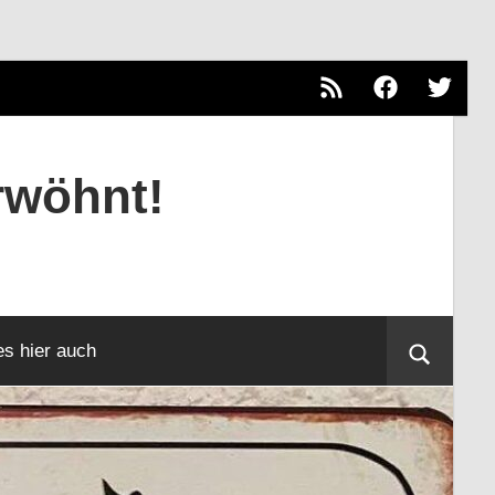
RSS
Facebook
Twitter
rwöhnt!
es hier auch
Suche