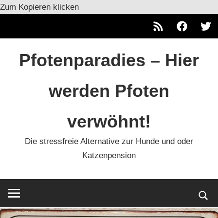
Zum Kopieren klicken
RSS
Facebook
Twitt
Zum
Pfotenparadies – Hier
Inhalt
springen
werden Pfoten
verwöhnt!
Die stressfreie Alternative zur Hunde und oder
Katzenpension
Such