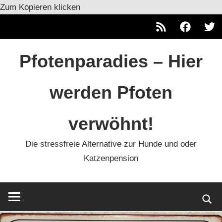
Zum Kopieren klicken
RSS
Facebook
Twitt
Zum
Pfotenparadies – Hier
Inhalt
springen
werden Pfoten
verwöhnt!
Die stressfreie Alternative zur Hunde und oder
Katzenpension
Such