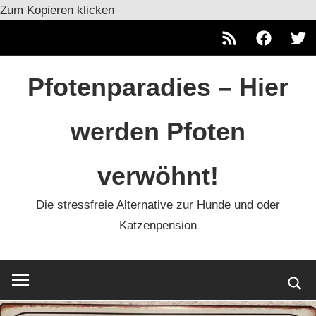
Zum Kopieren klicken
RSS
Facebook
Twitt
Zum
Pfotenparadies – Hier
Inhalt
springen
werden Pfoten
verwöhnt!
Die stressfreie Alternative zur Hunde und oder
Katzenpension
Such