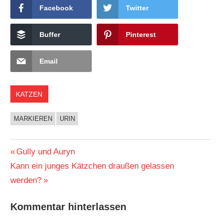
Facebook
Twitter
Buffer
Pinterest
Email
KATZEN
MARKIEREN
URIN
Beitragsnavigation
Vorheriger
Gully und Auryn
Nächster
Beitrag:
Kann ein junges Kätzchen draußen gelassen
Beitrag:
werden?
Kommentar hinterlassen