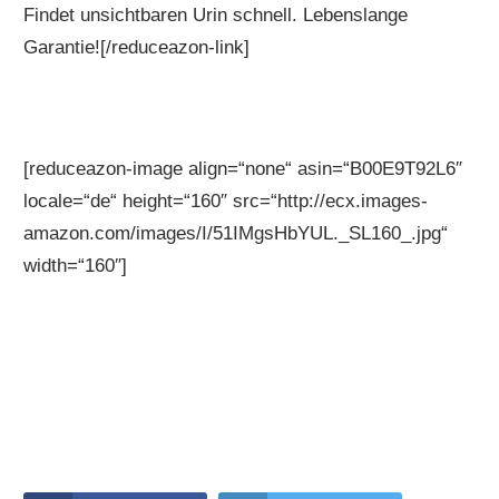
Findet unsichtbaren Urin schnell. Lebenslange
Garantie![/reduceazon-link]
[reduceazon-image align=“none“ asin=“B00E9T92L6″
locale=“de“ height=“160″ src=“http://ecx.images-
amazon.com/images/I/51IMgsHbYUL._SL160_.jpg“
width=“160″]