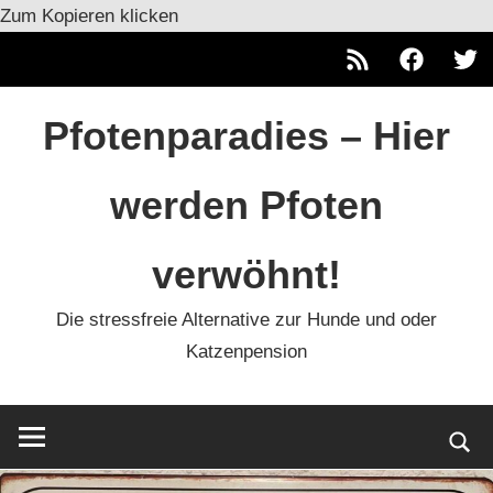
Zum Kopieren klicken
RSS
Facebook
Twitt
Zum
Pfotenparadies – Hier
Inhalt
springen
werden Pfoten
verwöhnt!
Die stressfreie Alternative zur Hunde und oder
Katzenpension
Such