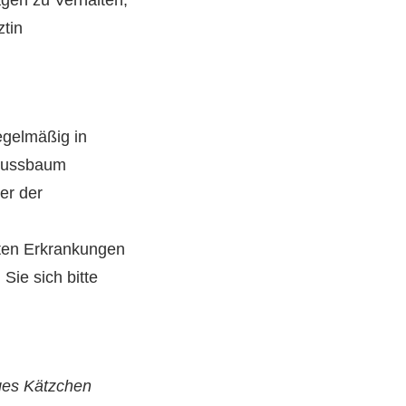
gen zu Verhalten,
tin
egelmäßig in
 Nussbaum
er der
uten Erkrankungen
Sie sich bitte
nges Kätzchen