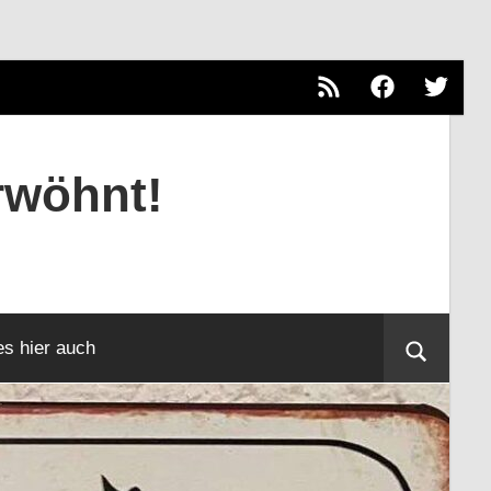
RSS
Facebook
Twitter
rwöhnt!
es hier auch
Suche