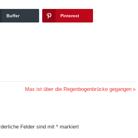
Buffer
Pinterest
Nächster
Max ist über die Regenbogenbrücke gegangen
Beitrag:
derliche Felder sind mit
*
markiert