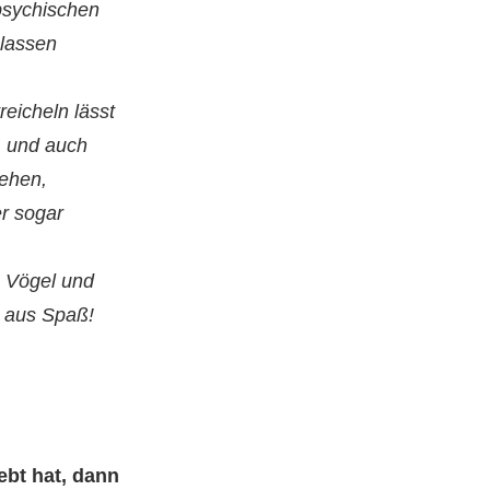
psychischen
elassen
eicheln lässt
) und auch
ehen,
r sogar
m Vögel und
h aus Spaß!
ebt hat, dann