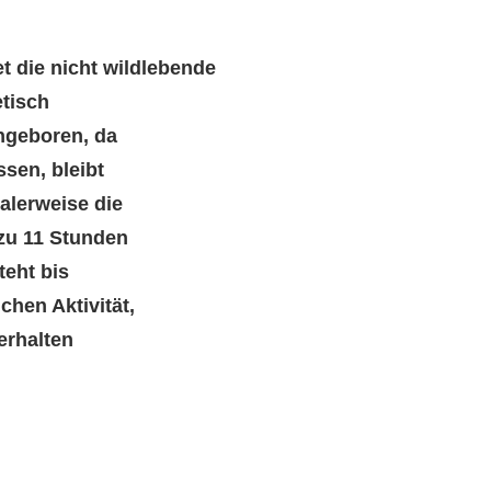
t die nicht wildlebende
etisch
angeboren, da
sen, bleibt
malerweise die
 zu 11 Stunden
teht bis
chen Aktivität,
erhalten