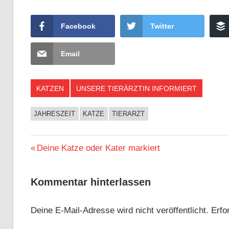
Facebook
Twitter
Email
KATZEN
UNSERE TIERÄRZTIN INFORMIERT
JAHRESZEIT
KATZE
TIERARZT
Beitragsnavigation
Vorheriger
Deine Katze oder Kater markiert
Beitrag:
Kommentar hinterlassen
Deine E-Mail-Adresse wird nicht veröffentlicht.
Erfor