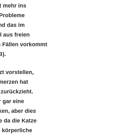
t mehr ins
 Probleme
nd das im
l aus freien
n Fällen vorkommt
B).
t vorstellen,
merzen hat
 zurückzieht.
 gar eine
ken, aber dies
e da die Katze
e körperliche