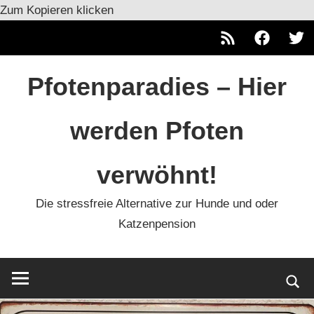
Zum Kopieren klicken
RSS
Facebook
Twitt
Zum
Pfotenparadies – Hier
Inhalt
springen
werden Pfoten
verwöhnt!
Die stressfreie Alternative zur Hunde und oder
Katzenpension
Such