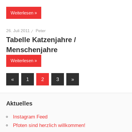
Weiterlesen
26. Juli 2011
Peter
Tabelle Katzenjahre /
Menschenjahre
Weiterlesen
Beitragsnavigation
Vorherige
Nächste
«
1
2
3
»
Beiträge
Beiträge
Aktuelles
Instagram Feed
Pfoten sind herzlich willkommen!